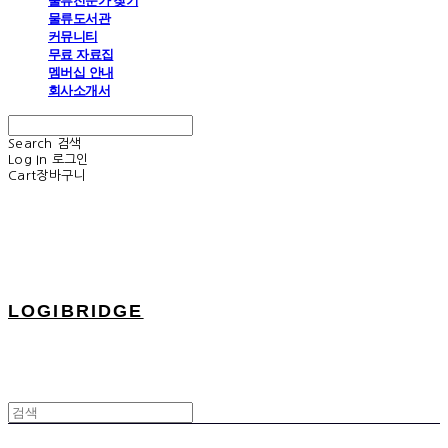
물류전문가 찾기
물류도서관
커뮤니티
무료 자료집
멤버십 안내
회사소개서
Search
검색
Log In
로그인
Cart
장바구니
LOGIBRIDGE