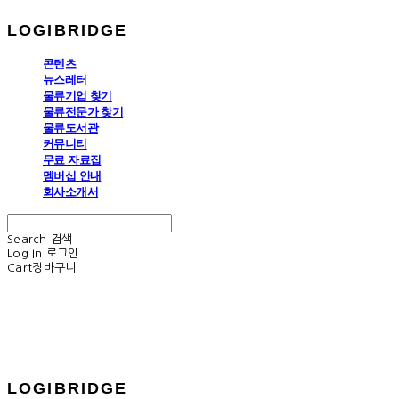
LOGIBRIDGE
콘텐츠
뉴스레터
물류기업 찾기
물류전문가 찾기
물류도서관
커뮤니티
무료 자료집
멤버십 안내
회사소개서
Search
검색
Log In
로그인
Cart
장바구니
LOGIBRIDGE