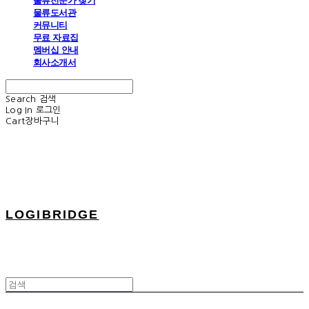
물류전문가 찾기
물류도서관
커뮤니티
무료 자료집
멤버십 안내
회사소개서
Search
검색
Log In
로그인
Cart
장바구니
LOGIBRIDGE