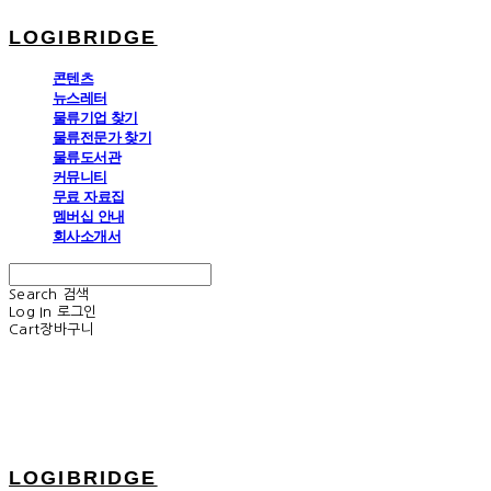
LOGIBRIDGE
콘텐츠
뉴스레터
물류기업 찾기
물류전문가 찾기
물류도서관
커뮤니티
무료 자료집
멤버십 안내
회사소개서
Search
검색
Log In
로그인
Cart
장바구니
LOGIBRIDGE