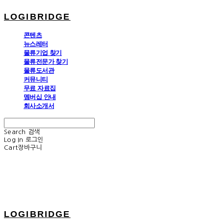
LOGIBRIDGE
콘텐츠
뉴스레터
물류기업 찾기
물류전문가 찾기
물류도서관
커뮤니티
무료 자료집
멤버십 안내
회사소개서
Search
검색
Log In
로그인
Cart
장바구니
LOGIBRIDGE