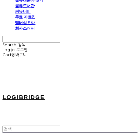
물류전문가 찾기
물류도서관
커뮤니티
무료 자료집
멤버십 안내
회사소개서
Search
검색
Log In
로그인
Cart
장바구니
LOGIBRIDGE