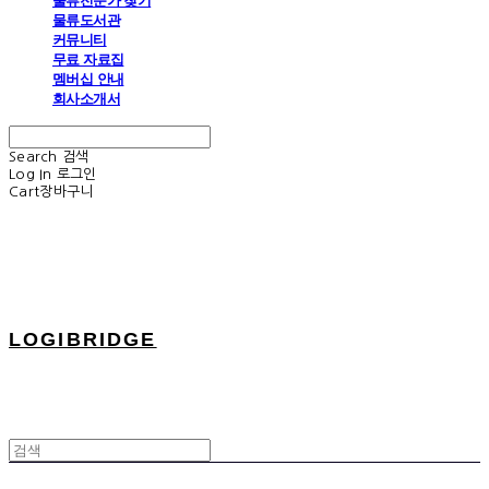
물류전문가 찾기
물류도서관
커뮤니티
무료 자료집
멤버십 안내
회사소개서
Search
검색
Log In
로그인
Cart
장바구니
LOGIBRIDGE