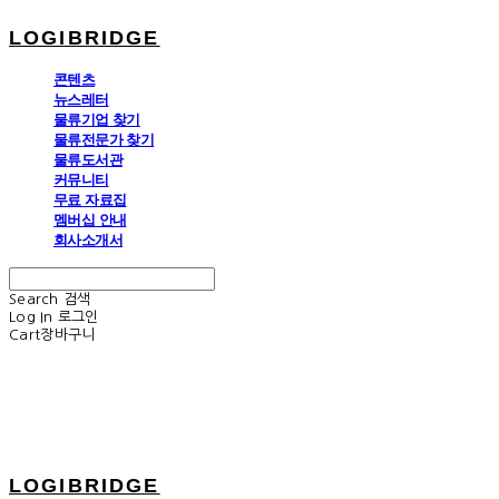
LOGIBRIDGE
콘텐츠
뉴스레터
물류기업 찾기
물류전문가 찾기
물류도서관
커뮤니티
무료 자료집
멤버십 안내
회사소개서
Search
검색
Log In
로그인
Cart
장바구니
LOGIBRIDGE