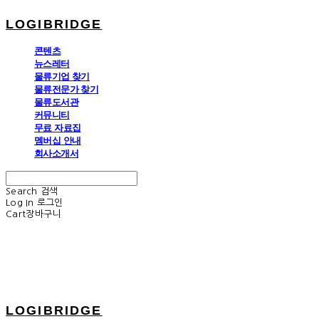
LOGIBRIDGE
콘텐츠
뉴스레터
물류기업 찾기
물류전문가 찾기
물류도서관
커뮤니티
무료 자료집
멤버십 안내
회사소개서
Search
검색
Log In
로그인
Cart
장바구니
LOGIBRIDGE