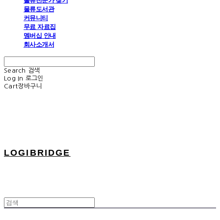
물류전문가 찾기
물류도서관
커뮤니티
무료 자료집
멤버십 안내
회사소개서
Search
검색
Log In
로그인
Cart
장바구니
LOGIBRIDGE