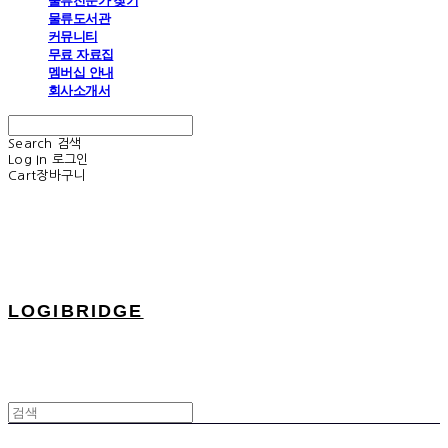
물류전문가 찾기
물류도서관
커뮤니티
무료 자료집
멤버십 안내
회사소개서
Search
검색
Log In
로그인
Cart
장바구니
LOGIBRIDGE