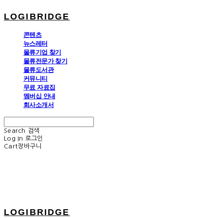
LOGIBRIDGE
콘텐츠
뉴스레터
물류기업 찾기
물류전문가 찾기
물류도서관
커뮤니티
무료 자료집
멤버십 안내
회사소개서
Search
검색
Log In
로그인
Cart
장바구니
LOGIBRIDGE