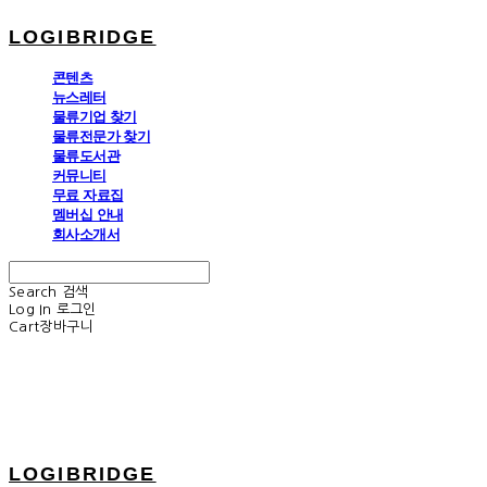
LOGIBRIDGE
콘텐츠
뉴스레터
물류기업 찾기
물류전문가 찾기
물류도서관
커뮤니티
무료 자료집
멤버십 안내
회사소개서
Search
검색
Log In
로그인
Cart
장바구니
LOGIBRIDGE