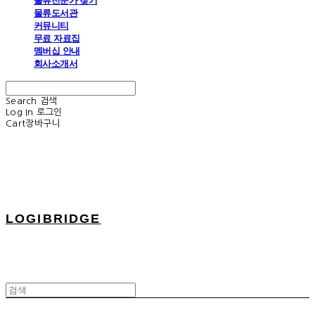
물류전문가 찾기
물류도서관
커뮤니티
무료 자료집
멤버십 안내
회사소개서
Search
검색
Log In
로그인
Cart
장바구니
LOGIBRIDGE