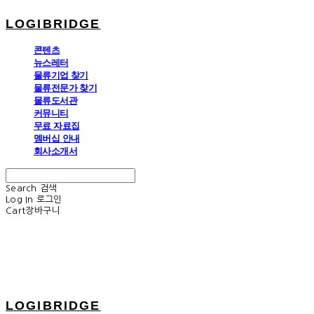
LOGIBRIDGE
콘텐츠
뉴스레터
물류기업 찾기
물류전문가 찾기
물류도서관
커뮤니티
무료 자료집
멤버십 안내
회사소개서
Search
검색
Log In
로그인
Cart
장바구니
LOGIBRIDGE