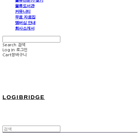
물류전문가 찾기
물류도서관
커뮤니티
무료 자료집
멤버십 안내
회사소개서
Search
검색
Log In
로그인
Cart
장바구니
LOGIBRIDGE