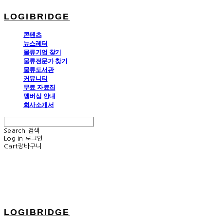
LOGIBRIDGE
콘텐츠
뉴스레터
물류기업 찾기
물류전문가 찾기
물류도서관
커뮤니티
무료 자료집
멤버십 안내
회사소개서
Search
검색
Log In
로그인
Cart
장바구니
LOGIBRIDGE