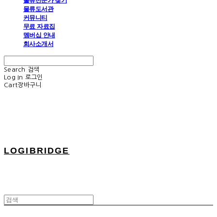
물류전문가 찾기
물류도서관
커뮤니티
무료 자료집
멤버십 안내
회사소개서
Search
검색
Log In
로그인
Cart
장바구니
LOGIBRIDGE