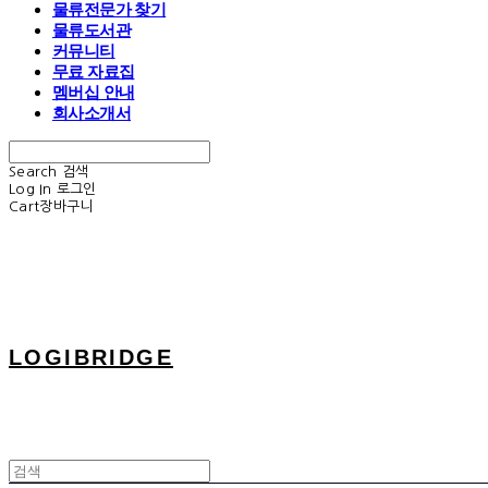
물류전문가 찾기
물류도서관
커뮤니티
무료 자료집
멤버십 안내
회사소개서
Search
검색
Log In
로그인
Cart
장바구니
LOGIBRIDGE